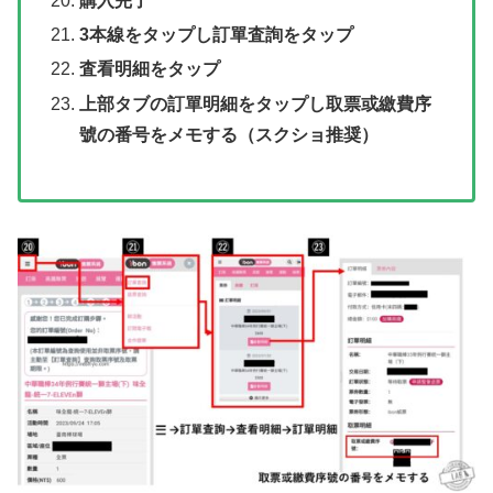
購入完了
3本線をタップし訂單査詢をタップ
査看明細をタップ
上部タブの訂單明細をタップし取票或繳費序
號の番号をメモする（スクショ推奨）