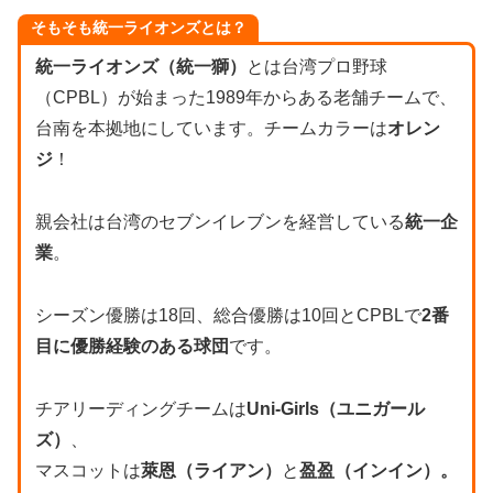
そもそも統一ライオンズとは？
統一ライオンズ（統一獅）
とは台湾プロ野球
（CPBL）が始まった1989年からある老舗チームで、
台南を本拠地にしています。チームカラーは
オレン
ジ
！
親会社は台湾のセブンイレブンを経営している
統一企
業
。
シーズン優勝は18回、総合優勝は10回とCPBLで
2番
目に優勝経験のある球団
です。
チアリーディングチームは
Uni-Girls（ユニガール
ズ）
、
マスコットは
萊恩（ライアン）
と
盈盈（インイン）。