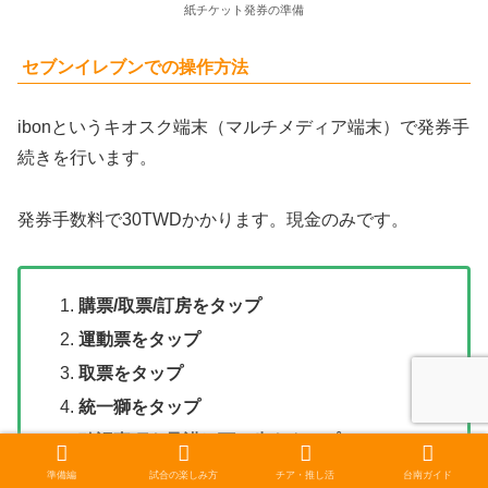
紙チケット発券の準備
セブンイレブンでの操作方法
ibonというキオスク端末（マルチメディア端末）で発券手
続きを行います。
発券手数料で30TWDかかります。現金のみです。
購票/取票/訂房をタップ
運動票をタップ
取票をタップ
統一獅
をタップ
確認事項を承諾し下一歩をタップ
㉓の番号を入力し下一歩をタップ
準備編
試合の楽しみ方
チア・推し活
台南ガイド