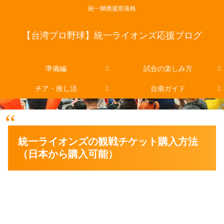
統一獅應援部落格
【台湾プロ野球】統一ライオンズ応援ブログ
準備編
試合の楽しみ方
チア・推し活
台南ガイド
統一ライオンズの観戦チケット購入方法
（日本から購入可能）