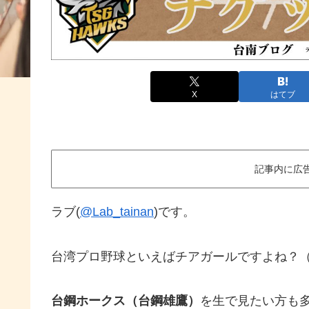
X
はてブ
記事内に広
ラブ(
@Lab_tainan
)です。
台湾プロ野球といえばチアガールですよね？
台鋼ホークス（台鋼雄鷹）
を生で見たい方も