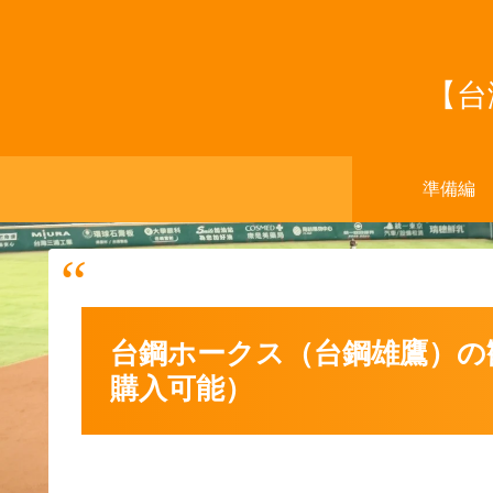
【台
準備編
台鋼ホークス（台鋼雄鷹）の
購入可能）