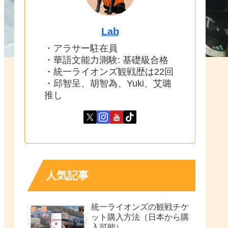
Lab
・アラサー駐在員
・華語文能力測験: 基礎級合格
・統一ライオンズ観戦歴は22回
・邱智呈、胡智為、Yuki、艾璐
推し
人気記事
統一ライオンズの観戦チケ
ット購入方法（日本から購
入可能）