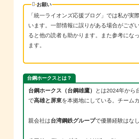
お願い
「統一ライオンズ応援ブログ」では私が実
います。一部情報に誤りがある場合がござ
ると他の読者も助かります。また参考になっ
ます。
台鋼ホークスとは？
台鋼ホークス（台鋼雄鷹）
とは2024年か
で
高雄と屏東
を本拠地にしている。チーム
親会社は
台湾鋼鉄グループ
で優勝経験はな