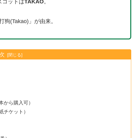
スコットは
TAKAO
。
狗(Takao)」が由来。
次
本から購入可）
紙チケット）