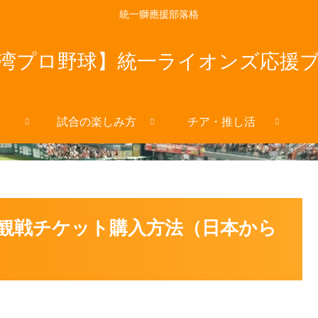
統一獅應援部落格
湾プロ野球】統一ライオンズ応援
試合の楽しみ方
チア・推し活
観戦チケット購入方法（日本から