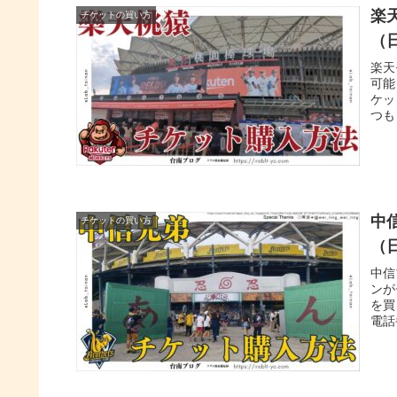
楽
チケットの買い方
（
楽天
可能
ケッ
つも
号が
中
チケットの買い方
（
中信
ンが
を買
電話