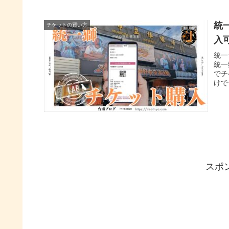
統
チケットの買い方
入
統一
統一
でチ
けで
でき
スポ