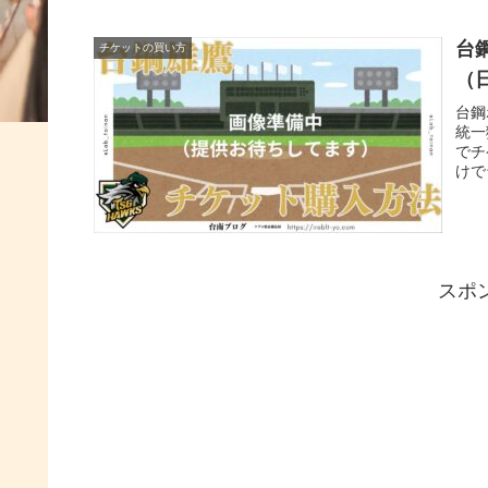
台
チケットの買い方
（
台鋼
統一
でチ
けで
でき
スポ