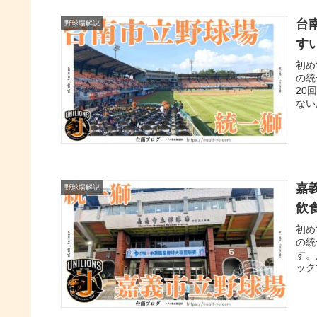
台
野球場解説
す
初め
の統
20
ない
嘉
野球場解説
飲
初め
の統
す。
ック