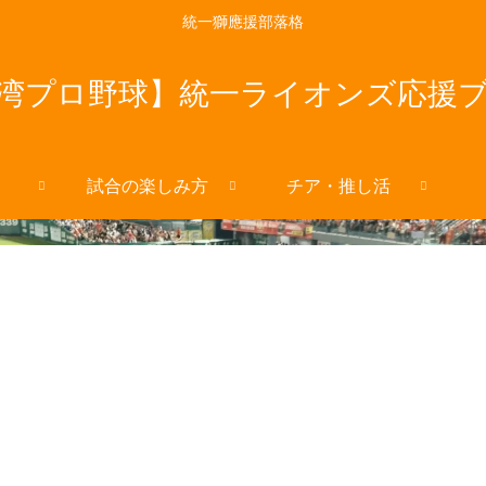
統一獅應援部落格
湾プロ野球】統一ライオンズ応援
試合の楽しみ方
チア・推し活