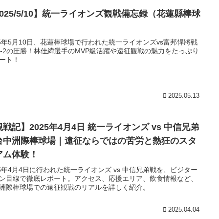
2025/5/10】統一ライオンズ観戦備忘録（花蓮縣棒球
）
25年5月10日、花蓮棒球場で行われた統一ライオンズvs富邦悍將戦
5-2の圧勝！林佳緯選手のMVP級活躍や遠征観戦の魅力をたっぷり
ート！
2025.05.13
戦記】2025年4月4日 統一ライオンズ vs 中信兄弟
台中洲際棒球場｜遠征ならではの苦労と熱狂のスタ
アム体験！
25年4月4日に行われた統一ライオンズ vs 中信兄弟戦を、ビジター
ン目線で徹底レポート。アクセス、応援エリア、飲食情報など、
洲際棒球場での遠征観戦のリアルを詳しく紹介。
2025.04.04