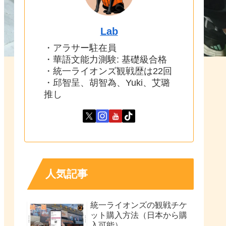
Lab
・アラサー駐在員
・華語文能力測験: 基礎級合格
・統一ライオンズ観戦歴は22回
・邱智呈、胡智為、Yuki、艾璐
推し
人気記事
統一ライオンズの観戦チケ
ット購入方法（日本から購
入可能）