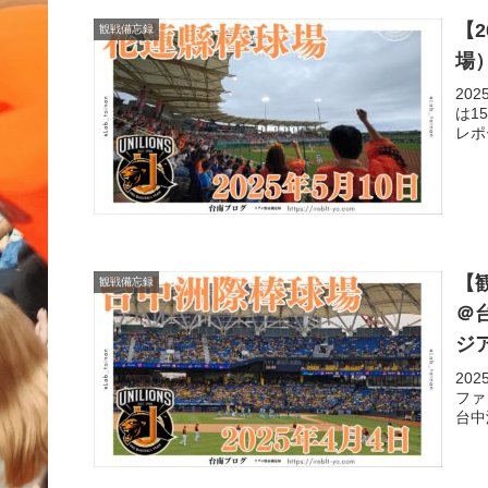
【
観戦備忘録
場
20
は1
レポ
【観
観戦備忘録
＠
ジ
20
ファ
台中